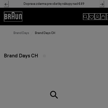
Skip
Doprava zdarma pre všetky nákupy nad €49
to
Content
Accessibility
Statement
Brand Days
Brand Days CH
Brand Days CH