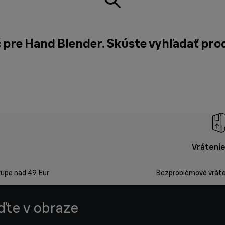
č pre Hand Blender. Skúste vyhľadať pr
Vrátenie
kupe nad 49 Eur
Bezproblémové vráten
uďte v obraze