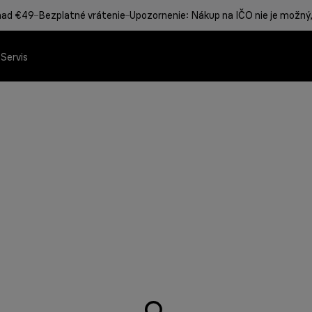
nad €49
Bezplatné vrátenie
Upozornenie: Nákup na IČO nie je možný,
a
Servis
 Braun
rodukty Braun