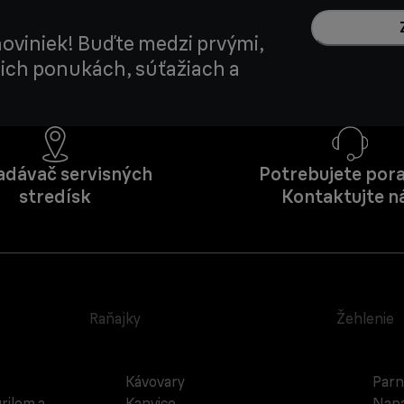
noviniek! Buďte medzi prvými,
šich ponukách, súťažiach a
adávač servisných
Potrebujete pora
stredísk
Kontaktujte n
Raňajky
Žehlenie
Kávovary
Parn
rilom a
Kanvice
Napa