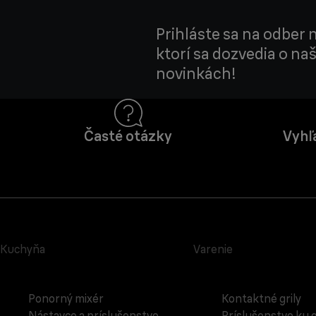
Prihláste sa na odber 
ktorí sa dozvedia o na
novinkách!
Časté otázky
Vyhľ
Kuchyňa
Varenie
Ponorný mixér
Kontaktné grily
Nástavce a príslušenstvo
Príslušenstvo ku g