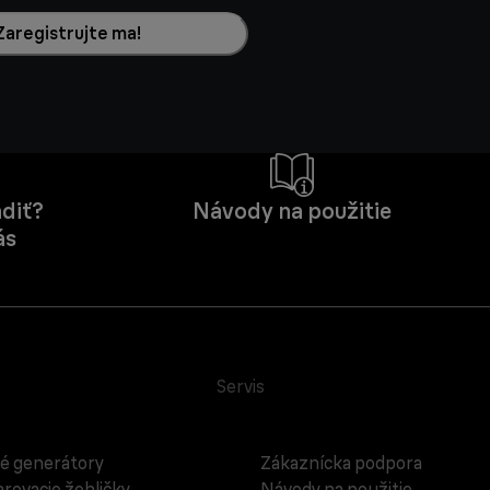
Zaregistrujte ma!
diť?
Návody na použitie
ás
Servis
é generátory
Zákaznícka podpora
rovacie žehličky
Návody na použitie