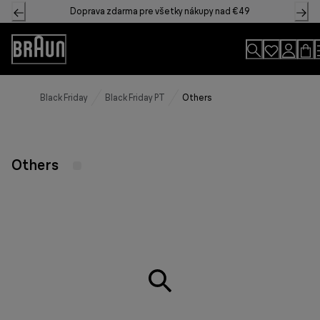
Skip
Doprava zdarma pre všetky nákupy nad €49
to
Content
Accessibility
Statement
Black Friday
Black Friday PT
Others
Others