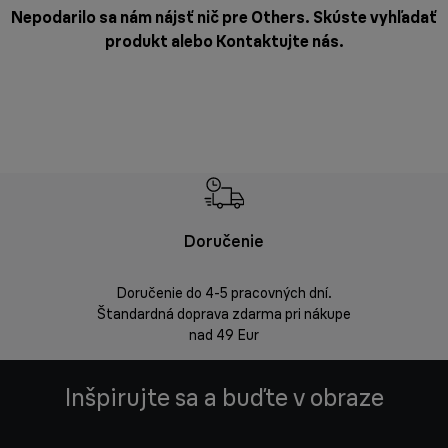
Nepodarilo sa nám nájsť nič pre Others. Skúste vyhľadať
produkt alebo
Kontaktujte nás
.
Doručenie
Vrá
Doručenie do 4-5 pracovných dní.
Bezproblémov
Štandardná doprava zdarma pri nákupe
nad 49 Eur
Inšpirujte sa a buďte v obraze