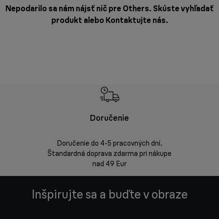
Nepodarilo sa nám nájsť nič pre Others. Skúste vyhľadať
produkt alebo
Kontaktujte nás
.
Doručenie
Vrá
Doručenie do 4-5 pracovných dní.
Bezproblémov
Štandardná doprava zdarma pri nákupe
nad 49 Eur
Inšpirujte sa a buďte v obraze