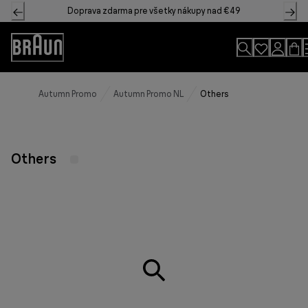
Skip
Doprava zdarma pre všetky nákupy nad €49
to
Content
Accessibility
Statement
Autumn Promo
Autumn Promo NL
Others
Others