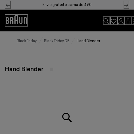
Skip
Envio gratuito acima de 49€
to
Content
Declaração
de
acessibilidade
Black Friday
Black Friday DE
Hand Blender
Hand Blender