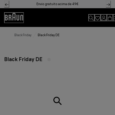
Skip
Envio gratuito acima de 49€
to
Content
Declaração
de
acessibilidade
Black Friday
Black Friday DE
Black Friday DE