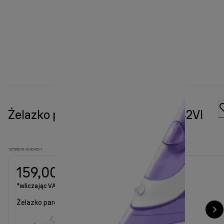
Żelazko parowe TexStyle 3 SI3042VI
12730010-SI3042VI
159,00 zł
*wliczając VAT
Żelazko parowe TexStyle 3 SI3042VI