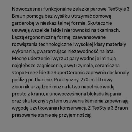
Nowoczesne i funkcjonalne żelazka parowe TexStyle 3
Braun pomogą bez wysiłku utrzymać domową
garderobę w nieskazitelnej formie. Skutecznie
usuwają wszelkie fałdy i nierówności na tkaninach.
Łączą ergonomiczną formę, zaawansowane
rozwiązania technologiczne i wysokiej klasy materiały
wykonania, gwarantujące niezawodność na lata.
Mocne uderzenie i wyrzut pary wodnej eliminują
najgłębsze zagniecenia, a wytrzymała, ceramiczna
stopa FreeGlide 3D SuperCeramic zapewnia doskonały
poślizg po tkaninie. Praktyczny, 270-mililitrowy
zbiornik urządzeń można łatwo napełniać wodą
prosto z kranu, a unowocześniona blokada kapania
oraz skuteczny system usuwania kamienia zapewniają
wygodę użytkowania i konserwacji. Z TexStyle 3 Braun
prasowanie stanie się przyjemnością!