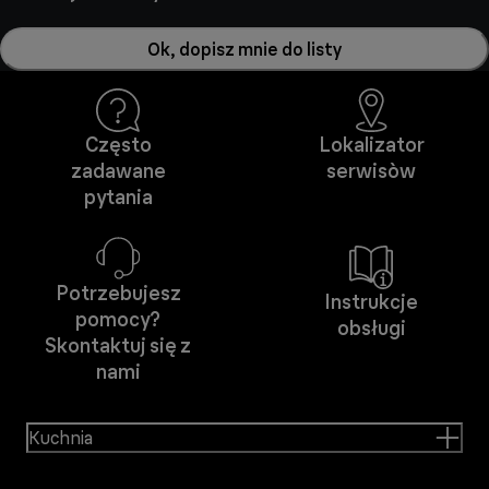
Ok, dopisz mnie do listy
Często
Lokalizator
zadawane
serwisòw
pytania
Potrzebujesz
Instrukcje
pomocy?
obsługi
Skontaktuj się z
nami
Kuchnia