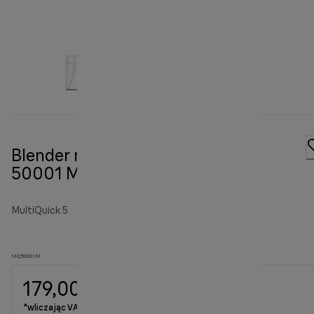
Blender ręczny MultiQuick 5 MQ
50001 M
MultiQuick 5
MQ50001M
179,00 zł
*wliczając VAT