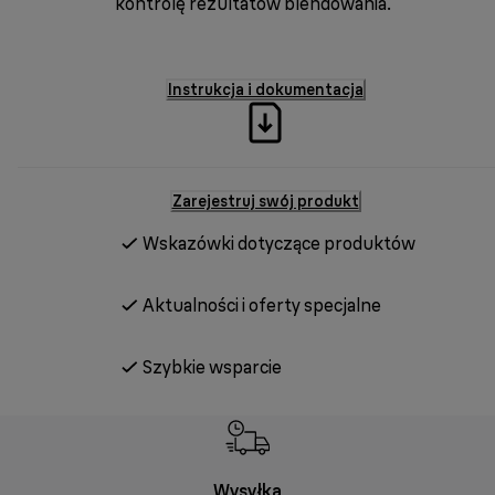
kontrolę rezultatów blendowania.
Instrukcja i dokumentacja
Zarejestruj swój produkt
Wskazówki dotyczące produktów
Aktualności i oferty specjalne
Szybkie wsparcie
Wysyłka
Bez