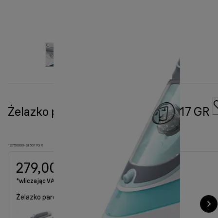
Żelazko parowe FreeStyle 5SI 5017 GR
12750000-SI5017GR
279,00 zł
*wliczając VAT
Żelazko parowe FreeStyle 5SI 5017 GR