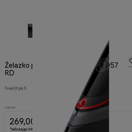
Żelazko parowe FreeStyle 5 SI 5057
RD
FreeStyle 5
SI5057RD
269,00 zł
*wliczając VAT