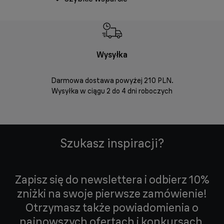
Wysyłka
Bez
Darmowa dostawa powyżej 210 PLN.
Możesz bezp
Wysyłka w ciągu 2 do 4 dni roboczych
zakupio
internetowym
Szukasz inspiracji?
Zapisz się do newslettera i odbierz 10%
zniżki na swoje pierwsze zamówienie!
Otrzymasz także powiadomienia o
najnowszych ofertach i konkursach.