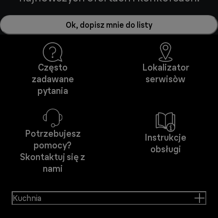
Ok, dopisz mnie do listy
Często
Lokalizator
zadawane
serwisòw
pytania
Potrzebujesz
Instrukcje
pomocy?
obsługi
Skontaktuj się z
nami
Kuchnia