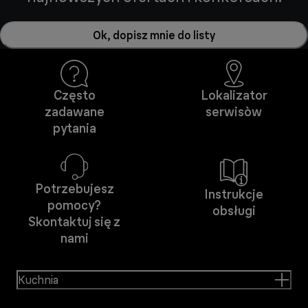
Ok, dopisz mnie do listy
Często
Lokalizator
zadawane
serwisòw
pytania
Potrzebujesz
Instrukcje
pomocy?
obsługi
Skontaktuj się z
nami
Kuchnia