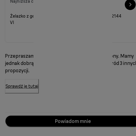
Najniższa cena w ciągu ostatnich 30 dni
802,90 zł
Żelazko z generatorem pary CareStyle Compact IS 2144
VI
Przepraszamy, ten model jest obecnie niedostępny. Mamy
jednak dobrą wiadomość — możesz wybrać spośród 3 innyc
propozycji.
Sprawdź je tutaj
Powiadom mnie