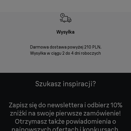
Wysyłka
Bez
Darmowa dostawa powyżej 210 PLN.
Możesz bezp
Wysyłka w ciągu 2 do 4 dni roboczych
zakupio
internetowym
Szukasz inspiracji?
Zapisz się do newslettera i odbierz 10%
zniżki na swoje pierwsze zamówienie!
Otrzymasz także powiadomienia o
najnowszych ofertach i konkursach.