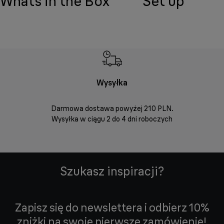
Whats in the Box
Set up
Wysyłka
Bez
Darmowa dostawa powyżej 210 PLN.
Możesz bezp
Wysyłka w ciągu 2 do 4 dni roboczych
zakupio
internetowym
Szukasz inspiracji?
Zapisz się do newslettera i odbierz 10%
zniżki na swoje pierwsze zamówienie!