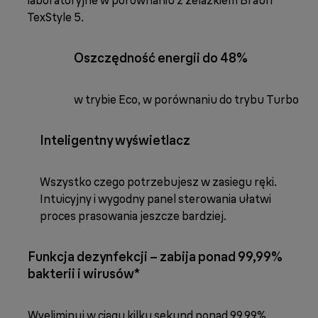
laboratoryjne w porównaniu z żelazkiem Braun
TexStyle 5.
Oszczędność energii do 48%
w trybie Eco, w porównaniu do trybu Turbo
Inteligentny wyświetlacz
Wszystko czego potrzebujesz w zasiegu ręki.
Intuicyjny i wygodny panel sterowania ułatwi
proces prasowania jeszcze bardziej.
Funkcja dezynfekcji – zabija ponad 99,99%
bakterii i wirusów*
Wyeliminuj w ciągu kilku sekund ponad 99,99%