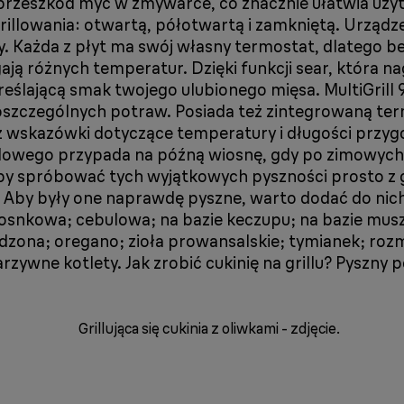
bez przeszkód myć w zmywarce, co znacznie ułatwia u
 grillowania: otwartą, półotwartą i zamkniętą. Urząd
. Każda z płyt ma swój własny termostat, dlatego
ją różnych temperatur. Dzięki funkcji sear, która n
ślającą smak twojego ulubionego mięsa. MultiGrill 9
oszczególnych potraw. Posiada też zintegrowaną t
ziesz wskazówki dotyczące temperatury i długości p
rillowego przypada na późną wiosnę, gdy po zimowych
by spróbować tych wyjątkowych pyszności prosto z gr
gi. Aby były one naprawdę pyszne, warto dodać do nich
czosnkowa; cebulowa; na bazie keczupu; na bazie mu
wędzona; oregano; zioła prowansalskie; tymianek; ro
zywne kotlety. Jak zrobić cukinię na grillu? Pyszn