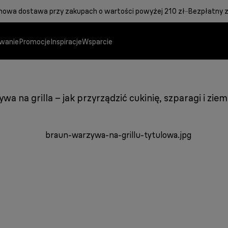
owa dostawa przy zakupach o wartości powyżej 210 zł
Bezpłatny 
wanie
Promocje
Inspiracje
Wsparcie
wa na grilla – jak przyrządzić cukinię, szparagi i ziem
MultiGrill 9 Pro
Kolekcja Breakfast 1
Żelazka z generatorem par
Najlepszy grill Brau
Wszystko czego potr
Zaoszczędź 50%* cz
Dowiedz się więcej
Dowiedz się więcej
Dowiedz się więcej