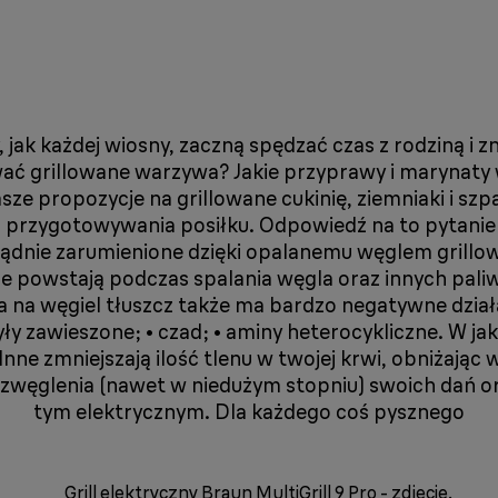
cy, jak każdej wiosny, zaczną spędzać czas z rodziną
ać grillowane warzywa? Jakie przyprawy i marynaty 
sze propozycje na grillowane cukinię, ziemniaki i szp
 przygotowywania posiłku. Odpowiedź na to pytanie ni
ządnie zarumienione dzięki opalanemu węglem grillowi
re powstają podczas spalania węgla oraz innych pali
a na węgiel tłuszcz także ma bardzo negatywne dział
y zawieszone; • czad; • aminy heterocykliczne. W ja
nne zmniejszają ilość tlenu w twojej krwi, obniżają
 do zwęglenia (nawet w niedużym stopniu) swoich dań o
tym elektrycznym. Dla każdego coś pysznego