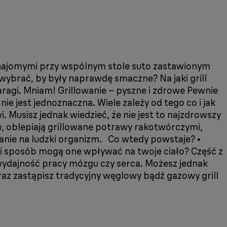
 i znajomymi przy wspólnym stole suto zastawionym
wybrać, by były naprawdę smaczne? Na jaki grill
aragi. Mniam! Grillowanie – pyszne i zdrowe Pewnie
e jest jednoznaczna. Wiele zależy od tego co i jak
. Musisz jednak wiedzieć, że nie jest to najzdrowszy
w, oblepiają grillowane potrawy rakotwórczymi,
anie na ludzki organizm. Co wtedy powstaje? •
ki sposób mogą one wpływać na twoje ciało? Część z
c wydajność pracy mózgu czy serca. Możesz jednak
raz zastąpisz tradycyjny węglowy bądź gazowy grill