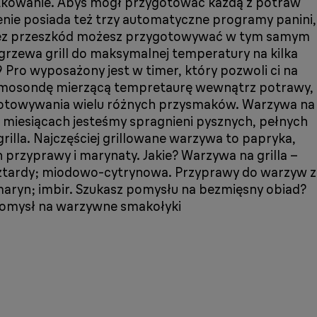
żytkowanie. Abyś mógł przygotować każdą z potraw
zenie posiada też trzy automatyczne programy panini,
 bez przeszkód możesz przygotowywać w tym samym
agrzewa grill do maksymalnej temperatury na kilka
 Pro wyposażony jest w timer, który pozwoli ci na
ermosondę mierzącą tempretaurę wewnątrz potrawy,
rzygotowywania wielu różnych przysmaków. Warzywa na
 miesiącach jesteśmy spragnieni pysznych, pełnych
illa. Najczęściej grillowane warzywa to papryka,
 przyprawy i marynaty. Jakie? Warzywa na grilla –
sztardy; miodowo-cytrynowa. Przyprawy do warzyw z
zmaryn; imbir. Szukasz pomysłu na bezmięsny obiad?
y pomysł na warzywne smakołyki