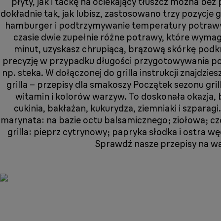
płyty, jak i tackę na ociekający tłuszcz można 
dokładnie tak, jak lubisz, zastosowano trzy pozycje
hamburger i podtrzymywanie temperatury potrawy
czasie dwie zupełnie różne potrawy, które wymaga
minut, uzyskasz chrupiącą, brązową skórkę podkre
precyzję w przypadku długości przygotowywania p
np. steka. W dołączonej do grilla instrukcji znajd
grilla – przepisy dla smakoszy Początek sezonu g
witamin i kolorów warzyw. To doskonała okazja, 
cukinia, bakłażan, kukurydza, ziemniaki i szpara
marynata: na bazie octu balsamicznego; ziołowa; 
grilla: pieprz cytrynowy; papryka słodka i ostra 
Sprawdź nasze przepisy na war