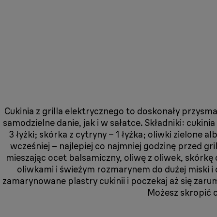
Cukinia z grilla elektrycznego to doskonały przysm
samodzielne danie, jak i w sałatce. Składniki: cukinia
3 łyżki; skórka z cytryny – 1 łyżka; oliwki zielone 
wcześniej – najlepiej co najmniej godzinę przed 
mieszając ocet balsamiczny, oliwę z oliwek, skórkę c
oliwkami i świeżym rozmarynem do dużej miski i 
zamarynowane plastry cukinii i poczekaj aż się zar
Możesz skropić c