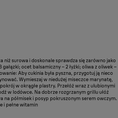
za niż surowa i doskonale sprawdza się zarówno jako
3 gałązki; ocet balsamiczny – 2 łyżki; oliwa z oliwek –
otowanie: Aby cukinia była pyszna, przygotuj ją nieco
arynować. Wymieszaj w niedużej miseczce marynatę,
i pokrój w okrągłe plastry. Przełóż wraz z ulubionymi
łodź w lodówce. Na dobrze rozgrzanym grillu ułóż
rzywa na półmisek i posyp pokruszonym serem owczym.
e i pełne witamin