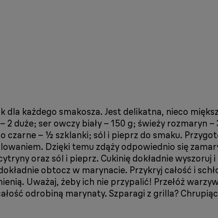
ak dla każdego smakosza. Jest delikatna, nieco mięks
 – 2 duże; ser owczy biały – 150 g; świeży rozmaryn – 
albo czarne – ½ szklanki; sól i pieprz do smaku. Przyg
grillowaniem. Dzięki temu zdąży odpowiednio się zam
ytryny oraz sól i pieprz. Cukinię dokładnie wyszoruj 
dokładnie obtocz w marynacie. Przykryj całość i sch
umienią. Uważaj, żeby ich nie przypalić! Przełóż wa
ałość odrobiną marynaty. Szparagi z grilla? Chrupiąc