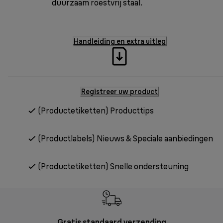
duurzaam roestvrij staal.
Handleiding en extra uitleg
Registreer uw product
(Productetiketten) Producttips
(Productlabels) Nieuws & Speciale aanbiedingen
(Productetiketten) Snelle ondersteuning
Gratis standaard verzending
Grat