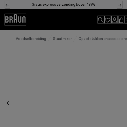
Skip
Gratis express verzending boven 199€
to
Content
Accessibility
Statement
Voedselbereiding
Staafmixer
Opzetstukken en accessoires