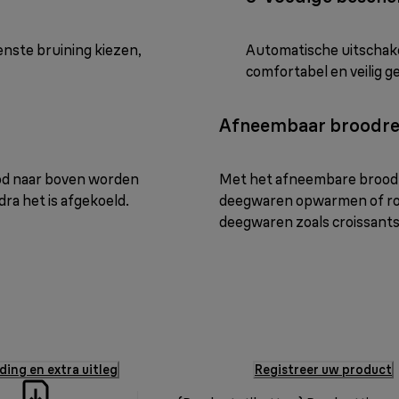
enste bruining kiezen,
Automatische uitschakel
comfortabel en veilig g
Afneembaar broodre
ood naar boven worden
Met het afneembare broodre
ra het is afgekoeld.
deegwaren opwarmen of roos
deegwaren zoals croissants
ding en extra uitleg
Registreer uw product