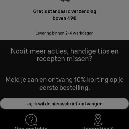
Gratis standaard verzending
Grat
boven 49€
Retourzend
Levering binnen 2-4 werkdagen
Nooit meer acties, handige tips en
recepten missen?
Meld je aan en ontvang 10% korting op je
eerste bestelling.
Ja, ik wil de nieuwsbrief ontvangen
Veelgestelde
Reparaties &