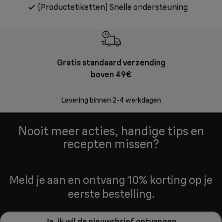
(Productetiketten) Snelle ondersteuning
Gratis standaard verzending
Grat
boven 49€
Retourzend
Levering binnen 2-4 werkdagen
Nooit meer acties, handige tips en
recepten missen?
Meld je aan en ontvang 10% korting op je
eerste bestelling.
Ja, ik wil de nieuwsbrief ontvangen