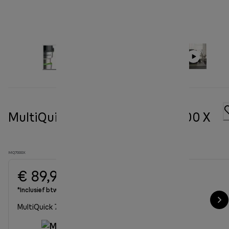
MultiQuick 7 staafmixer MQ 7000 X
MQ7000X
€ 89,90
*Inclusief btw
MultiQuick 7000X met beker