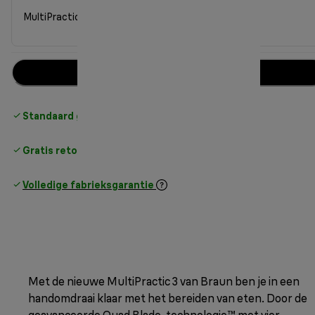
MultiPractic 3-hakmolen CH 3011 zwart
In winkelwagen
Standaard gratis verzending
vanaf € 49
Gratis retourneren
Volledige fabrieksgarantie
Met de nieuwe MultiPractic 3 van Braun ben je in een
handomdraai klaar met het bereiden van eten. Door de