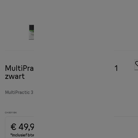
MultiPractic 3-hakmolen CH 3011
zwart
MultiPractic 3 Choppers
CH3011BK
€ 49,90
*Inclusief btw