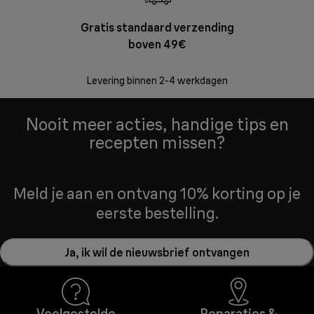
Gratis standaard verzending
Grat
boven 49€
Retourzend
Levering binnen 2-4 werkdagen
Nooit meer acties, handige tips en
recepten missen?
Meld je aan en ontvang 10% korting op je
eerste bestelling.
Ja, ik wil de nieuwsbrief ontvangen
Veelgestelde
Reparaties &