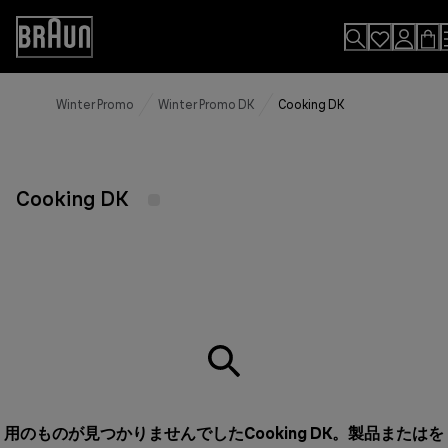
Skip
to
Accessibility
Content
Statement
Winter Promo
Winter Promo DK
Cooking DK
Cooking DK
用のものが見つかりませんでしたCooking DK。製品またはを