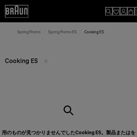
Skip
to
Accessibility
Content
Statement
Spring Promo
Spring Promo ES
Cooking ES
Cooking ES
用のものが見つかりませんでしたCooking ES。製品またはを