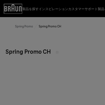
Skip
to
製品を探す
インスピレーション
カスタマーサポート
製品
Accessibility
Content
Statement
Spring Promo
Spring Promo CH
製品を探す
インスピレーション
カスタマーサポート
キッチン
カスタマーサポート
これ1台で広がるレパートリー
お問い合わせ
ブレックファスト
Spring Promo CH
取扱説明書
その他のブラウン製品
よくあるご質問