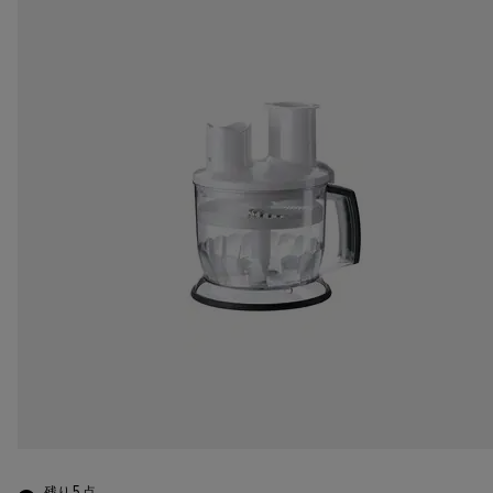
残り 5
点