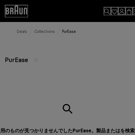
Skip
to
Accessibility
Content
Statement
Deals
Collections
PurEase
PurEase
用のものが見つかりませんでしたPurEase。製品またはを検索