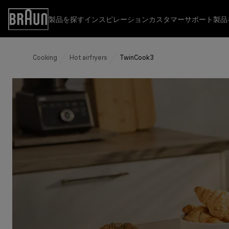
Skip
to
製品を探す
インスピレーション
カスタマーサポート
製品
Accessibility
Content
Statement
Cooking
Hot airfryers
TwinCook 3
製品を探す
インスピレーション
カスタマーサポート
キッチン
カスタマーサポート
これ1台で広がるレパートリー
お問い合わせ
ブレックファスト
取扱説明書
その他のブラウン製品
よくあるご質問