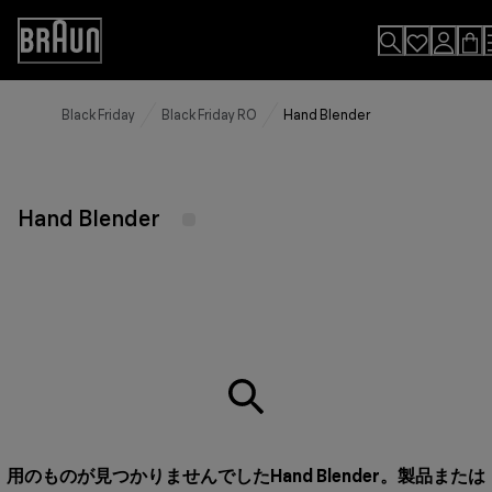
Skip
to
Accessibility
Content
Statement
Black Friday
Black Friday RO
Hand Blender
Hand Blender
用のものが見つかりませんでしたHand Blender。製品または