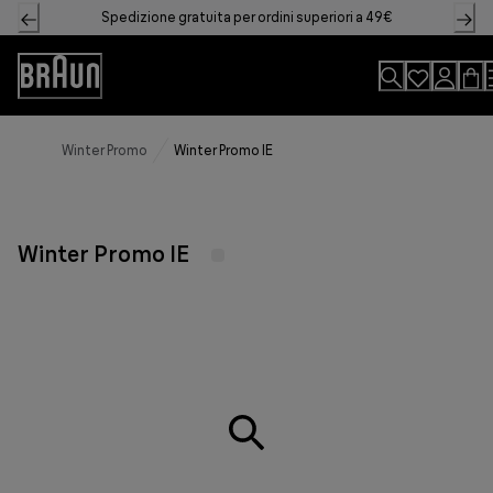
Skip
Spedizione gratuita per ordini superiori a 49€
to
Content
Accessibility
Statement
Winter Promo
Winter Promo IE
Winter Promo IE