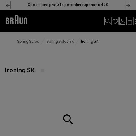
Skip
Spedizione gratuita per ordini superiori a 49€
to
Content
Accessibility
Statement
Spring Sales
Spring Sales SK
Ironing SK
Ironing SK