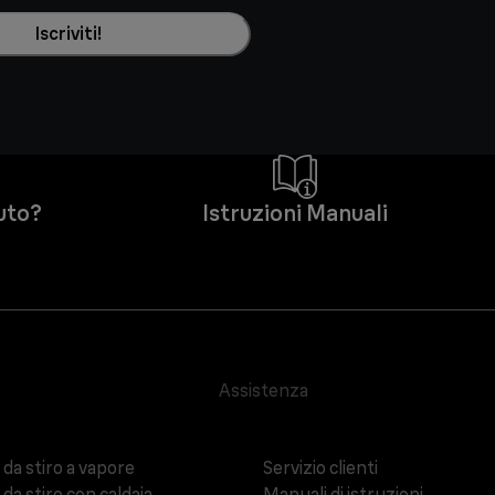
Iscriviti!
iuto?
Istruzioni Manuali
Assistenza
 da stiro a vapore
Servizio clienti
 da stiro con caldaia
Manuali di istruzioni