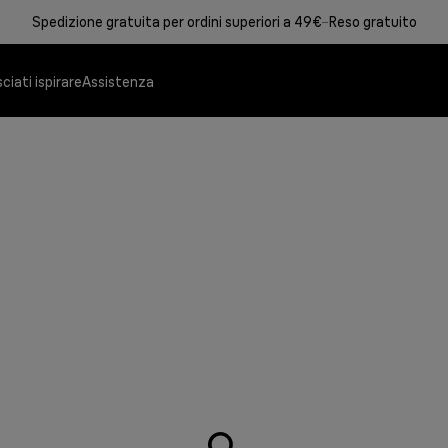
Spedizione gratuita per ordini superiori a 49€
Reso gratuito
ciati ispirare
Assistenza
MultiGrill 9 Pro
Sistemi Stiranti
Le migliori prestazion
Risparmiate il 50% d
professionali.
Scopri di più
Scopri di più