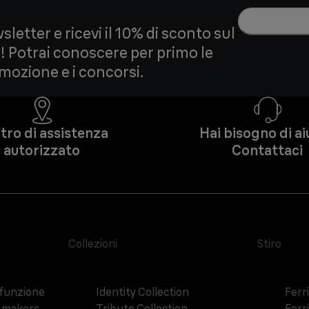
wsletter e ricevi il 10% di sconto sul
 Potrai conoscere per primo le
omozione e i concorsi.
tro di assistenza
Hai bisogno di a
autorizzato
Contattaci
Collezioni
Stiro
ifunzione
Identity Collection
Ferri
h makers
Tribute Collection
Ferri