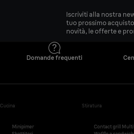
Iscriviti alla nostra ne
tuo prossimo acquisto!
novità, le offerte e pr
Domande frequenti
Cen
Cucina
Stiratura
Minipimer
Contact grill Mult
Sbattitori
Waffle e sandwic