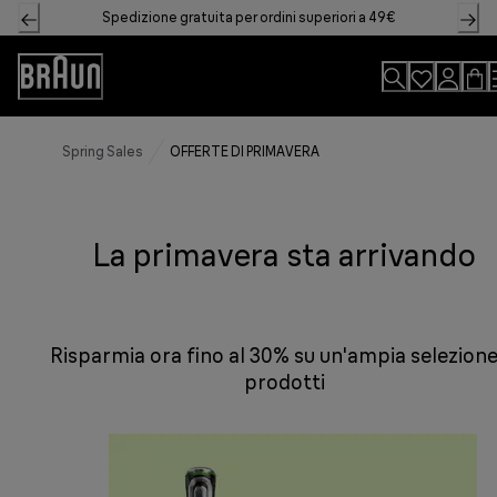
Skip
Spedizione gratuita per ordini superiori a 49€
to
Content
Accessibility
Statement
Spring Sales
OFFERTE DI PRIMAVERA
La primavera sta arrivando
Risparmia ora fino al 30% su un'ampia selezione
prodotti