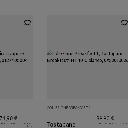
COLLEZIONE BREAKFAST 1
74,90 €
39,90 €
Tostapane
Importo IVA incluso 13,51 € di
Importo IVA incluso 7,20 €
(22%)
(22