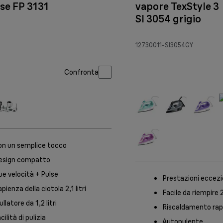
se FP 3131
vapore TexStyle 3
SI 3054 grigio
12730011-SI3054GY
Confronta
on un semplice tocco
esign compatto
e velocità + Pulse
Prestazioni eccezi
pienza della ciotola 2,1 litri
Facile da riempire
ullatore da 1,2 litri
Riscaldamento rap
cilità di pulizia
Autopulente