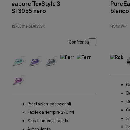
vapore TexStyle 3
PureEa
SI 3055 nero
bianco
12730011-SI3055BK
FP3131WH
Confronta
C
D
Du
Prestazioni eccezionali
Ca
Facile da riempire 270 ml
Fr
Riscaldamento rapido
Fa
Autopulente