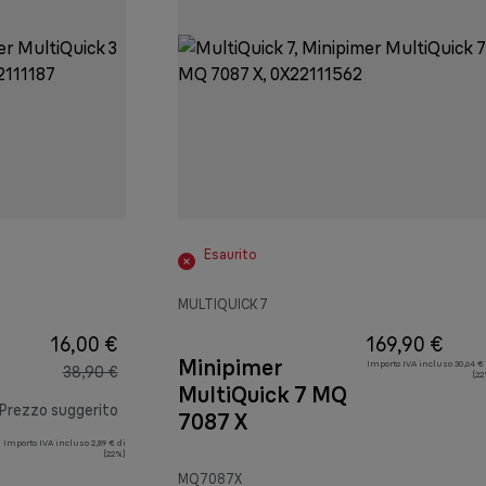
Esaurito
MULTIQUICK 7
16,00 €
169,90 €
Minipimer
Importo IVA incluso 30,64 €
38,90 €
(22
MultiQuick 7 MQ
Prezzo suggerito
7087 X
Importo IVA incluso 2,89 € di
prezzo originale 38,90 €
(22%)
MQ7087X