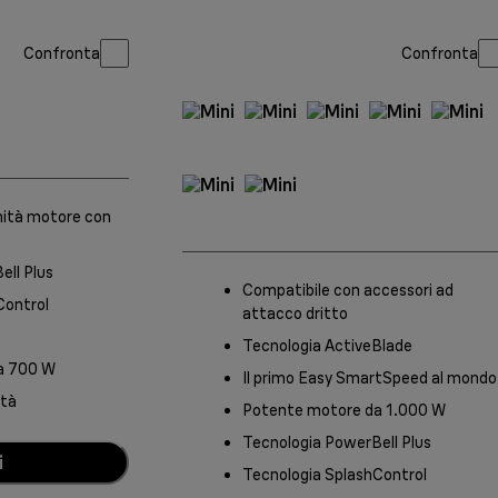
Confronta
Confronta
nità motore con
ell Plus
Compatibile con accessori ad
Control
attacco dritto
Tecnologia ActiveBlade
a 700 W
Il primo Easy SmartSpeed al mondo
ità
Potente motore da 1.000 W
Tecnologia PowerBell Plus
i
Tecnologia SplashControl