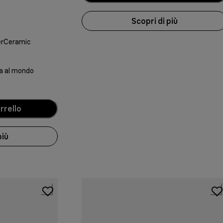
Scopri di più
e
erCeramic
ia al mondo
rrello
più