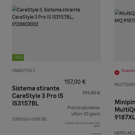
-35%
CARESTYLE 3
Esaurit
157,00 €
MULTIQUIC
Sistema stirante
191,00 €
CareStyle 3 Pro IS
Minipi
IS3157BL
Prezzo più basso
MultiQ
ultimi 30 giorni
9187XL
12830020-IS3157BL
Importo IVA incluso 28,31 € di
(22%)
HB901-MQ9