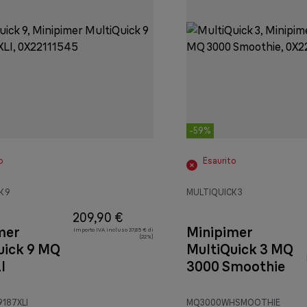
-59%
o
Esaurito
K 9
MULTIQUICK 3
209,90 €
mer
Minipimer
Importo IVA incluso 37,85 € di
(22%)
uick 9 MQ
MultiQuick 3 MQ
I
3000 Smoothie
187XLI
MQ3000WHSMOOTHIE