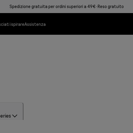
Spedizione gratuita per ordini superiori a 49€
Reso gratuito
ciati ispirare
Assistenza
MultiGrill 9 Pro
Sistemi Stiranti
Le migliori prestazion
Risparmiate il 50% d
professionali.
Scopri di più
Scopri di più
eries