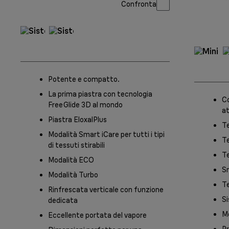
Confronta
Potente e compatto.
La prima piastra con tecnologia
Co
FreeGlide 3D al mondo
at
Piastra EloxalPlus
Te
Modalità Smart iCare per tutti i tipi
Te
di tessuti stirabili
T
Modalità ECO
S
Modalità Turbo
Te
Rinfrescata verticale con funzione
Si
dedicata
Mo
Eccellente portata del vapore