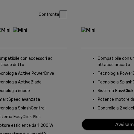
Confronta
mpatibile con accessori ad
Compatibile con u
tacco dritto
attacco arcuato
cnologia Active PowerDrive
Tecnologia PowerB
cnologia ActiveBlade
Tecnologia Splash
ecnologia imode
Sistema EasyClick
martSpeed avanzata
Potente motore d
cnologia SplashControl
Controllo a 2 veloc
stema EasyClick Plus
Avvisam
tore efficiente da 1.200 W