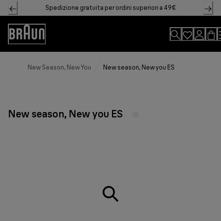
Skip
Spedizione gratuita per ordini superiori a 49€
to
Content
Accessibility
Statement
New Season, New You
New season, New you ES
New season, New you ES