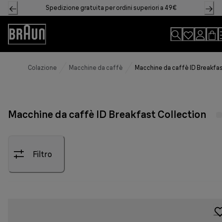
Skip
Spedizione gratuita per ordini superiori a 49€
to
Content
Accessibility
Statement
Colazione
Macchine da caffè
Macchine da caffè ID Breakfas
Macchine da caffè ID Breakfast Collection
Filtro