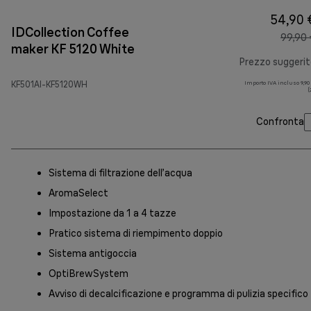
54,90 
IDCollection Coffee
99,90 
maker KF 5120 White
Prezzo suggeri
KF501AI-KF5120WH
Importo IVA incluso 9,90
(
Confronta
Sistema di filtrazione dell’acqua
AromaSelect
Impostazione da 1 a 4 tazze
Pratico sistema di riempimento doppio
Sistema antigoccia
OptiBrewSystem
Avviso di decalcificazione e programma di pulizia specifico