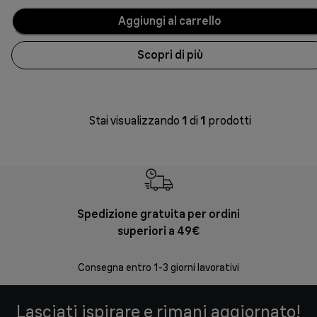
Aggiungi al carrello
Scopri di più
Stai visualizzando
1
di
1
prodotti
Spedizione gratuita per ordini
Re
superiori a 49€
30 giorni
Consegna entro 1-3 giorni lavorativi
Lasciati ispirare e rimani aggiornato!