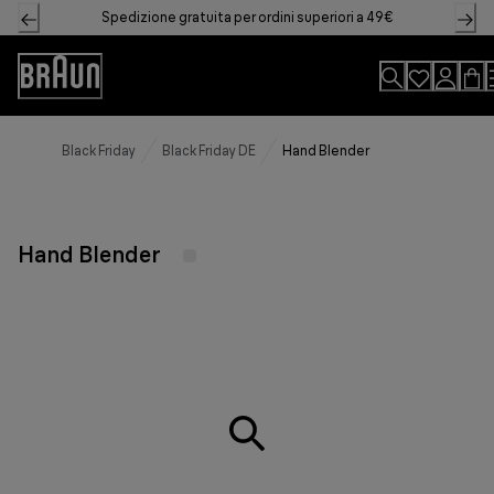
Skip
Spedizione gratuita per ordini superiori a 49€
to
Content
Accessibility
Statement
Black Friday
Black Friday DE
Hand Blender
Hand Blender