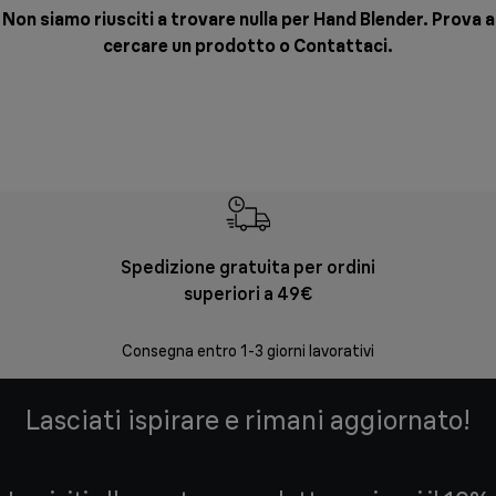
Non siamo riusciti a trovare nulla per Hand Blender. Prova a
cercare un prodotto o
Contattaci
.
Spedizione gratuita per ordini
Re
superiori a 49€
30 giorni
Consegna entro 1-3 giorni lavorativi
Lasciati ispirare e rimani aggiornato!