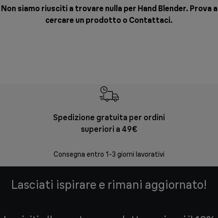
Non siamo riusciti a trovare nulla per Hand Blender. Prova a
cercare un prodotto o
Contattaci
.
Spedizione gratuita per ordini
Re
superiori a 49€
30 giorni
Consegna entro 1-3 giorni lavorativi
Lasciati ispirare e rimani aggiornato!