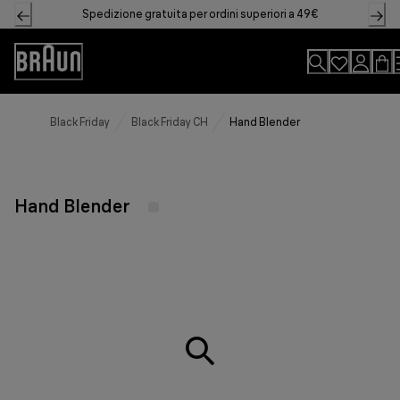
Skip
Spedizione gratuita per ordini superiori a 49€
to
Content
Accessibility
Statement
Black Friday
Black Friday CH
Hand Blender
Hand Blender