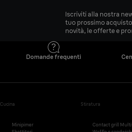
Iscriviti alla nostra ne
tuo prossimo acquisto!
novità, le offerte e pr
Domande frequenti
Cen
Cucina
Stiratura
Minipimer
Contact grill Mult
Sbattitori
Waffle e sandwic