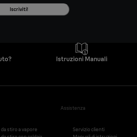
Iscriviti!
iuto?
Istruzioni Manuali
Assistenza
 da stiro a vapore
Servizio clienti
 da stiro con caldaia
Manuali di istruzioni