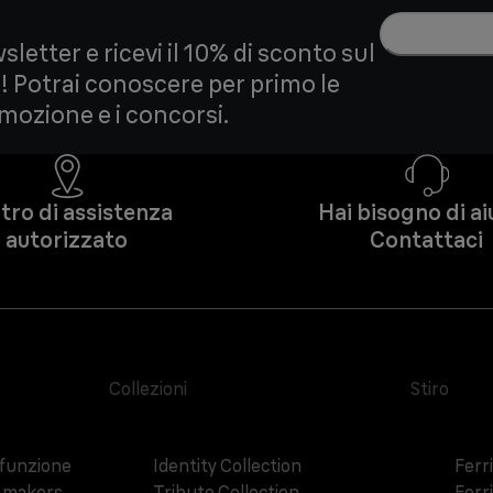
wsletter e ricevi il 10% di sconto sul
 Potrai conoscere per primo le
omozione e i concorsi.
tro di assistenza
Hai bisogno di a
autorizzato
Contattaci
Collezioni
Stiro
ifunzione
Identity Collection
Ferri
h makers
Tribute Collection
Ferri