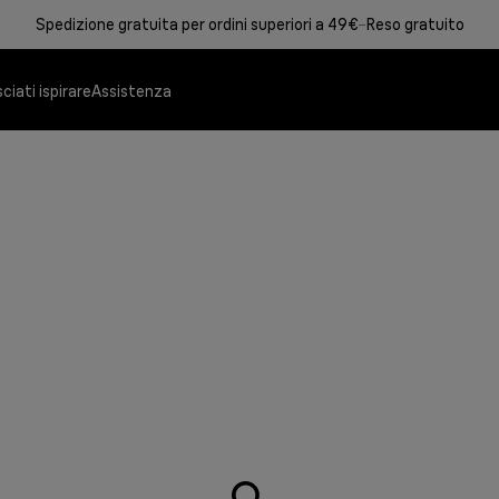
Spedizione gratuita per ordini superiori a 49€
Reso gratuito
ciati ispirare
Assistenza
MultiGrill 9 Pro
Sistemi Stiranti
Le migliori prestazion
Risparmiate il 50% d
professionali.
Scopri di più
Scopri di più