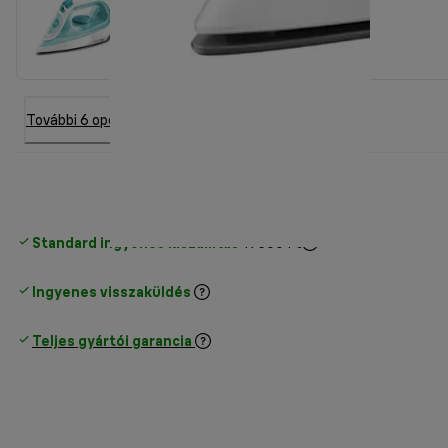
További 6 opció
Standard ingyenes kiszállítás
17500 Ft
Ingyenes visszaküldés
Teljes gyártói garancia