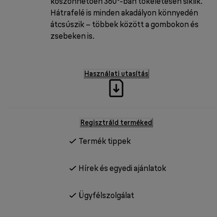
köszönhetően 360°-ban tökéletesen siklik.
Hátrafelé is minden akadályon könnyedén
átcsúszik – többek között a gombokon és
zsebeken is.
Használati utasítás
Regisztráld terméked
Termék tippek
Hírek és egyedi ajánlatok
Ügyfélszolgálat