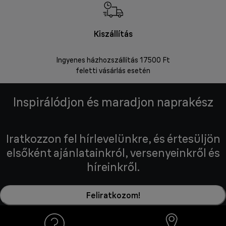
Kiszállítás
V
Ingyenes házhozszállítás 17500 Ft
Visszakü
feletti vásárlás esetén
Inspirálódjon és maradjon naprakész
Iratkozzon fel hírlevelünkre, és értesüljön
elsőként ajánlatainkról, versenyeinkről és
híreinkről.
Feliratkozom!