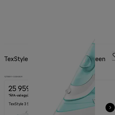
TexStyle 3 Steam iron SI 3043 Green
12730011-SI3043GR
25 959 Ft
*ÁFA-val együtt
TexStyle 3 Steam iron SI 3043 Green