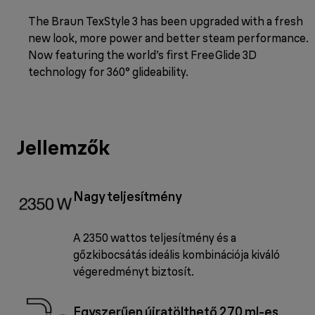
The Braun TexStyle 3 has been upgraded with a fresh
new look, more power and better steam performance.
Now featuring the world’s first FreeGlide 3D
technology for 360° glideability.
Jellemzők
Nagy teljesítmény
A 2350 wattos teljesítmény és a
gőzkibocsátás ideális kombinációja kiváló
végeredményt biztosít.
Egyszerűen újratölthető 270 ml-es