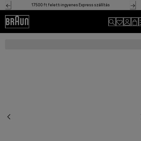
Skip
17500 ft feletti ingyenes Express szállítás
to
Content
Accessibility
Statement