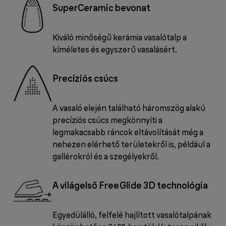
SuperCeramic bevonat
Kiváló minőségű kerámia vasalótalp a
kíméletes és egyszerű vasalásért.
Precíziós csúcs
A vasaló elején található háromszög alakú
precíziós csúcs megkönnyíti a
legmakacsabb ráncok eltávolítását még a
nehezen elérhető területekről is, például a
gallérokról és a szegélyekről.
A világelső FreeGlide 3D technológia
Egyedülálló, felfelé hajlított vasalótalpának