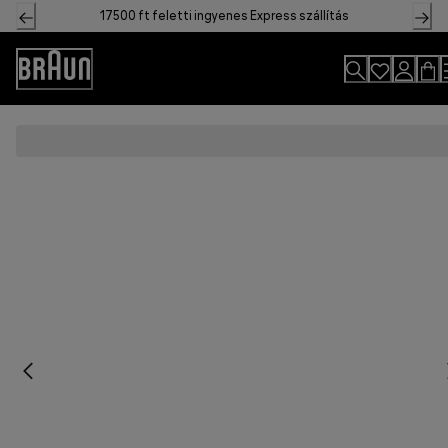
Skip
17500 ft feletti ingyenes Express szállítás
to
Content
Accessibility
Statement