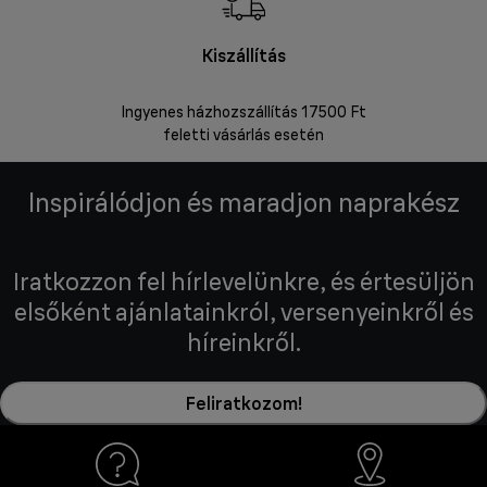
Kiszállítás
V
Ingyenes házhozszállítás 17500 Ft
Visszakü
feletti vásárlás esetén
Inspirálódjon és maradjon naprakész
Iratkozzon fel hírlevelünkre, és értesüljön
elsőként ajánlatainkról, versenyeinkről és
híreinkről.
Feliratkozom!