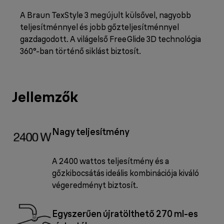
A Braun TexStyle 3 megújult külsővel, nagyobb
teljesítménnyel és jobb gőzteljesítménnyel
gazdagodott. A világelső FreeGlide 3D technológia
360°-ban történő siklást biztosít.
Jellemzők
Nagy teljesítmény
A 2400 wattos teljesítmény és a
gőzkibocsátás ideális kombinációja kiváló
végeredményt biztosít.
Egyszerűen újratölthető 270 ml-es