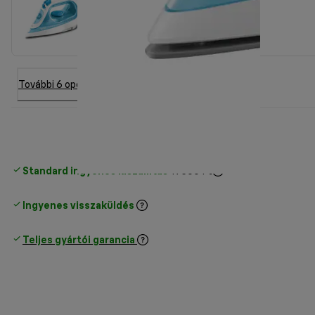
További 6 opció
Standard ingyenes kiszállítás
17500 Ft
Ingyenes visszaküldés
Teljes gyártói garancia