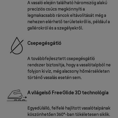
A vasaló elején található háromszög alakú
precíziós csúcs megkönnyíti a
legmakacsabb ráncok eltávolítását még a
nehezen elérhető területekről is, például a
gallérokról és a szegélyekről.
Csepegésgátló
A továbbfejlesztett csepegésgátló
rendszer biztosítja, hogy a vasalótalpból ne
folyjon ki víz, még alacsony hőmérsékleten
történő vasalás esetén sem.
A világelső FreeGlide 3D technológia
Egyedülálló, felfelé hajlított vasalótalpának
köszönhetően 360°-ban tökéletesen siklik.