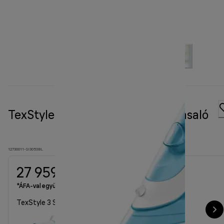
TexStyle 3 SI 3053 kék gőzölős vasaló
12730011-SI3053BL
27 959 Ft
*ÁFA-val együtt
TexStyle 3 SI 3053 kék gőzölős vasaló