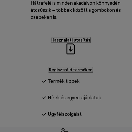
Hátrafelé is minden akadályon könnyedén
átcsúszik – többek között a gombokon és
zsebeken is.
Használati utasítás
Regisztráld terméked
Termék tippek
Hírek és egyedi ajánlatok
Ügyfélszolgálat