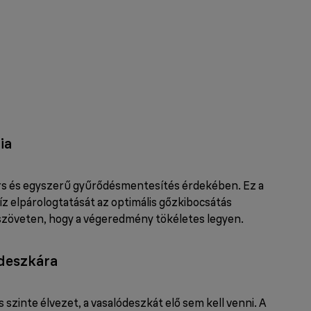
ia
ors és egyszerű gyűrődésmentesítés érdekében. Ez a
víz elpárologtatását az optimális gőzkibocsátás
szöveten, hogy a végeredmény tökéletes legyen.
ódeszkára
szinte élvezet, a vasalódeszkát elő sem kell venni. A