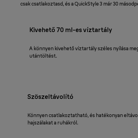
csak csatlakoztasd, és a QuickStyle 3 már 30 másodp
Kivehető 70 ml-es víztartály
A könnyen kivehető víztartály széles nyílása me
utántöltést.
Szöszeltávolító
Könnyen csatlakoztatható, és hatékonyan eltávolí
hajszálakat a ruhákról.