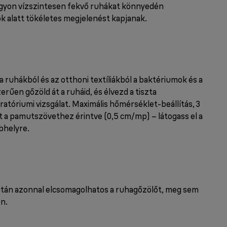
ágyon vízszintesen fekvő ruhákat könnyedén
ok alatt tökéletes megjelenést kapjanak.
a ruhákból és az otthoni textíliákból a baktériumok és a
rűen gőzöld át a ruháid, és élvezd a tiszta
atóriumi vizsgálat. Maximális hőmérséklet-beállítás, 3
at a pamutszövethez érintve (0,5 cm/mp) – látogass el a
helyre.
után azonnal elcsomagolhatos a ruhagőzölőt, meg sem
ön.