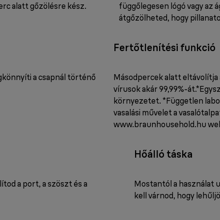
erc alatt gőzölésre kész.
függőlegesen lógó vagy az 
átgőzölheted, hogy pillanat
Fertőtlenítési funkció
gkönnyíti a csapnál történő
Másodpercek alatt eltávolítja 
vírusok akár 99,99%-át.*Egysze
környezetet. *Független labor
vasalási művelet a vasalótalp
www.braunhousehold.hu web
Hőálló táska
tod a port, a szöszt és a
Mostantól a használat 
kell várnod, hogy lehűlj