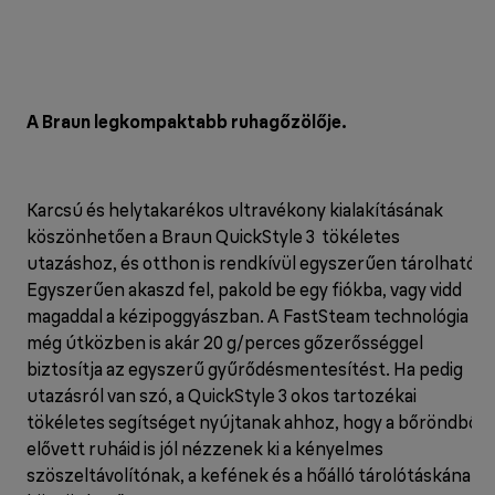
A Braun legkompaktabb ruhagőzölője.
Karcsú és helytakarékos ultravékony kialakításának
köszönhetően a Braun QuickStyle 3 tökéletes
utazáshoz, és otthon is rendkívül egyszerűen tárolható.
Egyszerűen akaszd fel, pakold be egy fiókba, vagy vidd
magaddal a kézipoggyászban. A FastSteam technológia
még útközben is akár 20 g/perces gőzerősséggel
biztosítja az egyszerű gyűrődésmentesítést. Ha pedig
utazásról van szó, a QuickStyle 3 okos tartozékai
tökéletes segítséget nyújtanak ahhoz, hogy a bőröndből
elővett ruháid is jól nézzenek ki a kényelmes
szöszeltávolítónak, a kefének és a hőálló tárolótáskának