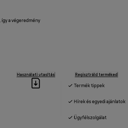
a, így a végeredmény
Használati utasítás
Regisztráld terméked
Termék tippek
Hírek és egyedi ajánlatok
Ügyfélszolgálat