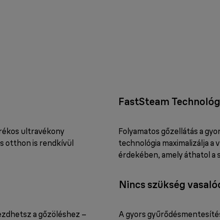
FastSteam Technológ
arékos ultravékony
Folyamatos gőzellátás a gy
 otthon is rendkívül
technológia maximalizálja a 
érdekében, amely áthatol a 
Nincs szükség vasal
zdhetsz a gőzöléshez –
A gyors gyűrődésmentesítés 