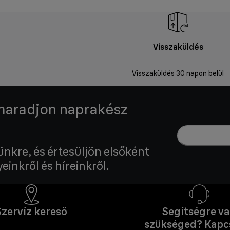
Visszaküldés
Visszaküldés 30 napon belül
 maradjon naprakész
lünkre, és értesüljön elsőként
einkről és híreinkről.
Szervíz kereső
Segítségre v
szükséged? Kapc