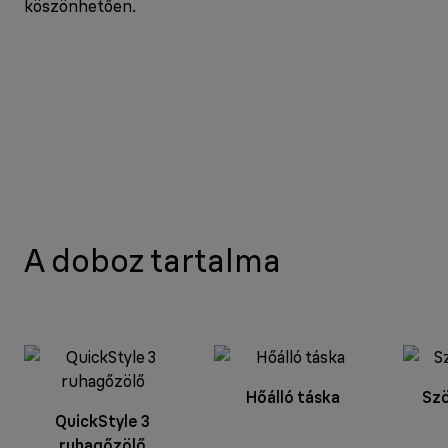
köszönhetően.
A doboz tartalma
Hőálló táska
Szö
QuickStyle 3
ruhagőzölő