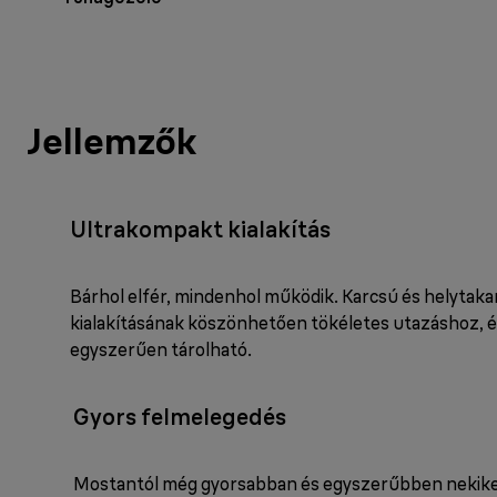
Jellemzők
Ultrakompakt kialakítás
Bárhol elfér, mindenhol működik. Karcsú és helytak
kialakításának köszönhetően tökéletes utazáshoz, és
egyszerűen tárolható.
Gyors felmelegedés
Mostantól még gyorsabban és egyszerűbben nekike