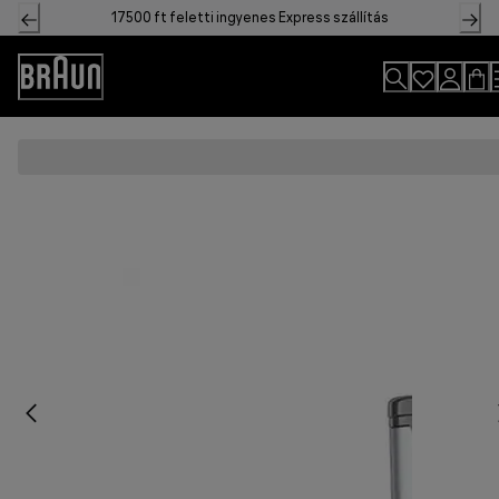
Skip
17500 ft feletti ingyenes Express szállítás
to
Content
Accessibility
Statement