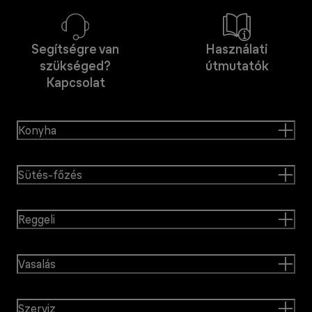
Segítségre van
Használati
szükséged?
útmutatók
Kapcsolat
Konyha
Sütés-főzés
Reggeli
Vasalás
Szerviz