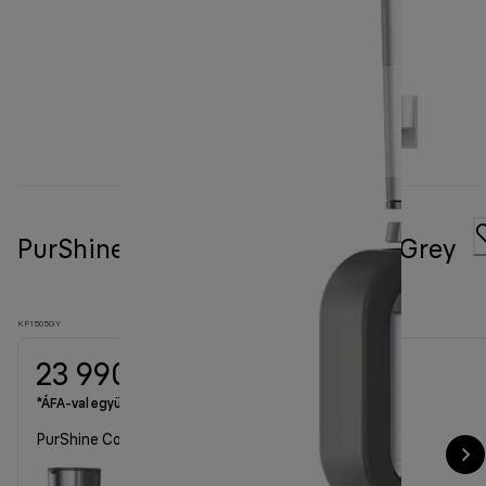
PurShine Coffee maker KF 1505 Grey
KF1505GY
23 990 Ft
*ÁFA-val együtt
PurShine Coffee maker KF 1505 Grey