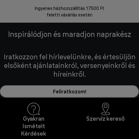
Ingyenes házhozszállítás 17500 Ft
Visszakü
feletti vásárlás esetén
Inspirálódjon és maradjon naprakész
Iratkozzon fel hírlevelünkre, és értesüljön
elsőként ajánlatainkról, versenyeinkről és
híreinkről.
Feliratkozom!
Gyakran
Szervíz kereső
Ismételt
Kérdések