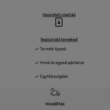
Használati utasítás
Regisztráld terméked
Termék tippek
Hírek és egyedi ajánlatok
Ügyfélszolgálat
Kiszállítás
V