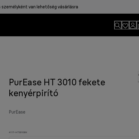
személyként van lehetőség vásárlásra
ria
PurEase HT 3010 fekete
sítményű grillje. Profi grillezési
d van, hogy jól kezdődjön a nap.
ssal töltött idő 50%-át* azokra a
kenyérpirító
án számítanak.
PurEase
4117-HT3010BK