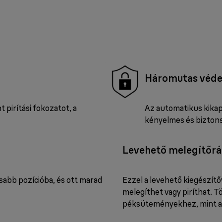
Háromutas véd
t pirítási fokozatot, a
Az automatikus kikapc
kényelmes és biztons
Levehető melegítőrá
abb pozícióba, és ott marad
Ezzel a levehető kiegészít
melegíthet vagy piríthat. T
péksüteményekhez, mint a 