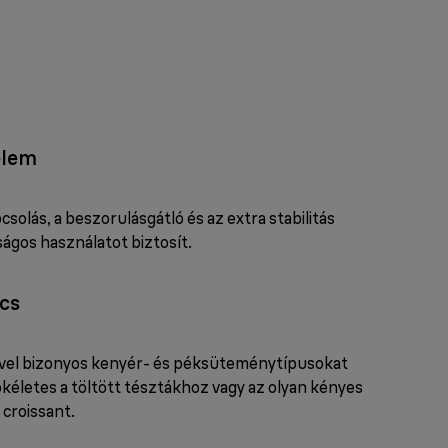
elem
solás, a beszorulásgátló és az extra stabilitás
ágos használatot biztosít.
cs
ővel bizonyos kenyér- és péksüteménytípusokat
ökéletes a töltött tésztákhoz vagy az olyan kényes
croissant.