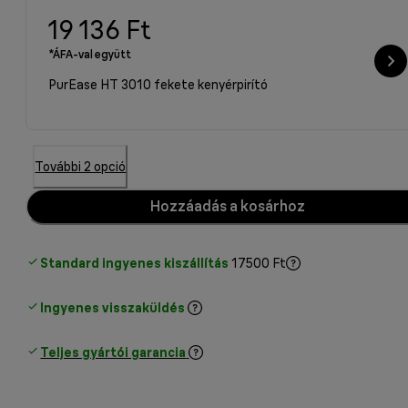
19 136 Ft
*ÁFA-val együtt
PurEase HT 3010 fekete kenyérpirító
További 2 opció
Hozzáadás a kosárhoz
Standard ingyenes kiszállítás
17500 Ft
Ingyenes visszaküldés
Teljes gyártói garancia