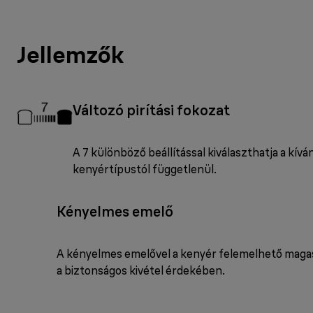
Jellemzők
Változó pirítási fokozat
A 7 különböző beállítással kiválaszthatja a kíván
kenyértípustól függetlenül.
Kényelmes emelő
A kényelmes emelővel a kenyér felemelhető magas
a biztonságos kivétel érdekében.