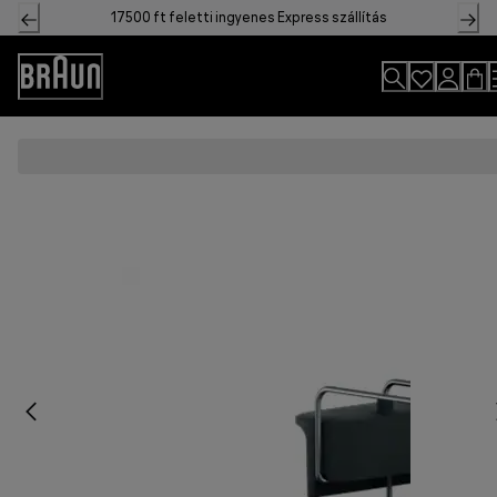
Skip
17500 ft feletti ingyenes Express szállítás
to
Content
Accessibility
Statement