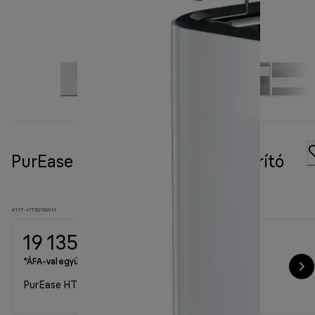
PurEase HT 3010 fehér kenyérpirító
4117-HT3010WH
19 135 Ft
*ÁFA-val együtt
PurEase HT 3010 fehér kenyérpirító