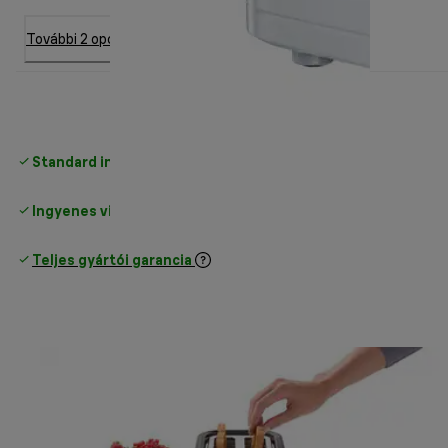
További 2 opció
Standard ingyenes kiszállítás
17500 Ft
Ingyenes visszaküldés
Teljes gyártói garancia