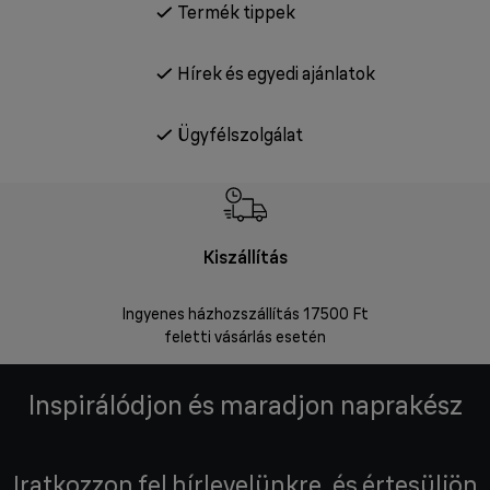
Termék tippek
Hírek és egyedi ajánlatok
Ügyfélszolgálat
Kiszállítás
V
Ingyenes házhozszállítás 17500 Ft
Visszakü
feletti vásárlás esetén
Inspirálódjon és maradjon naprakész
Iratkozzon fel hírlevelünkre, és értesüljön