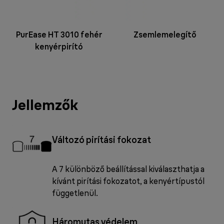
PurEase HT 3010 fehér
Zsemlemelegítő
kenyérpirító
Jellemzők
Változó pirítási fokozat
A 7 különböző beállítással kiválaszthatja a
kívánt pirítási fokozatot, a kenyértípustól
függetlenül.
Háromutas védelem