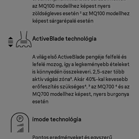
az MQ100 modellhez képest nyers
zöldségleves esetén ² az MQ100 modellhez
képest sárgarépalé esetén
ActiveBlade technológia
A világ első ActiveBlade pengéje felfelé és
lefelé mozog, így a legkeményebb ételeket
is könnyedén összekeveri. 2,5-szer több
aktív vágási zóna³. Akár 40%-kal kevesebb
erőfeszítés szükséges⁴. ³ az MQ700 ⁴ és az
MQ700 modellhez képest, nyers burgonya
esetén
imode technológia
Pontos eredményeket és egyszerű