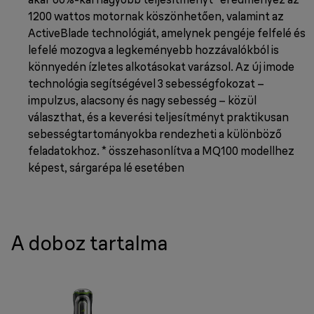
1200 wattos motornak köszönhetően, valamint az
ActiveBlade technológiát, amelynek pengéje felfelé és
lefelé mozogva a legkeményebb hozzávalókból is
könnyedén ízletes alkotásokat varázsol. Az új imode
technológia segítségével 3 sebességfokozat –
impulzus, alacsony és nagy sebesség – közül
választhat, és a keverési teljesítményt praktikusan
sebességtartományokba rendezheti a különböző
feladatokhoz. * összehasonlítva a MQ100 modellhez
képest, sárgarépa lé esetében
A doboz tartalma