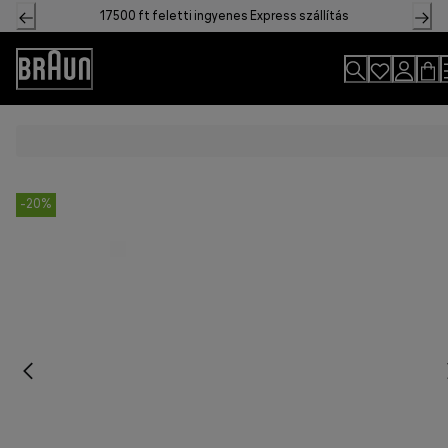
Skip
17500 ft feletti ingyenes Express szállítás
to
Content
Accessibility
Statement
-20%