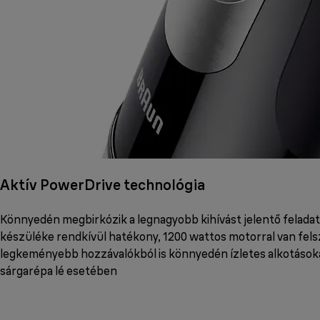
Aktív PowerDrive technológia
Könnyedén megbirkózik a legnagyobb kihívást jelentő feladat
készüléke rendkívül hatékony, 1200 wattos motorral van felsz
legkeményebb hozzávalókból is könnyedén ízletes alkotásoka
sárgarépa lé esetében