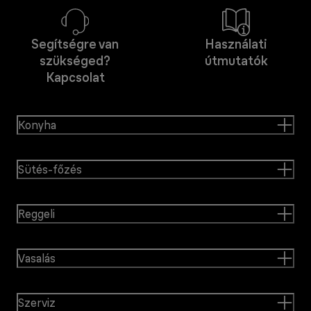
Segítségre van
Használati
szükséged?
útmutatók
Kapcsolat
Konyha
Sütés-főzés
Reggeli
Vasalás
Szerviz