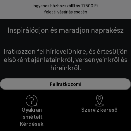
Ingyenes házhozszállítás 17500 Ft
Visszakü
feletti vásárlás esetén
Inspirálódjon és maradjon naprakész
Iratkozzon fel hírlevelünkre, és értesüljön
elsőként ajánlatainkról, versenyeinkről és
híreinkről.
Feliratkozom!
Gyakran
Szervíz kereső
Ismételt
Kérdések