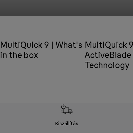
MultiQuick 9 | What's
MultiQuick 9
in the box
ActiveBlade
Technology
Kiszállítás
V