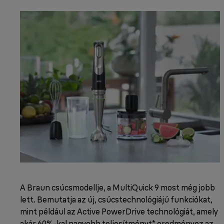
A Braun csúcsmodellje, a MultiQuick 9 most még jobb
lett. Bemutatja az új, csúcstechnológiájú funkciókat,
mint például az Active PowerDrive technológiát, amely
akár 60%-kal nagyobb teljesítményt* eredményez az