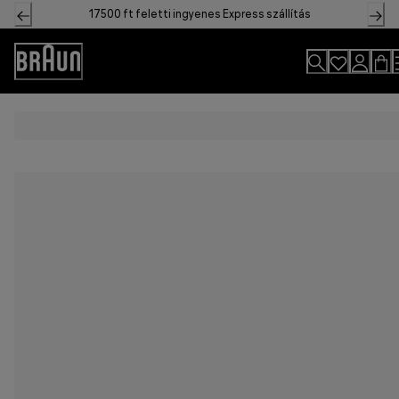
Skip
17500 ft feletti ingyenes Express szállítás
to
Content
Accessibility
Statement