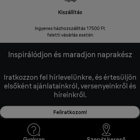
Kiszállítás
V
Ingyenes házhozszállítás 17500 Ft
Visszakü
feletti vásárlás esetén
Inspirálódjon és maradjon naprakész
Iratkozzon fel hírlevelünkre, és értesüljön
elsőként ajánlatainkról, versenyeinkről és
híreinkről.
Feliratkozom!
Gyakran
Szervíz kereső