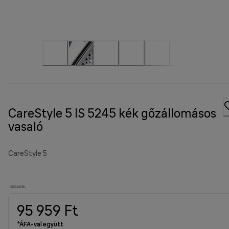
CareStyle 5 IS 5245 kék gőzállomásos
vasaló
CareStyle 5
IS5245BL
95 959 Ft
*ÁFA-val együtt