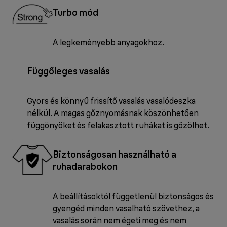
Turbo mód
A legkeményebb anyagokhoz.
Függőleges vasalás
Gyors és könnyű frissítő vasalás vasalódeszka
nélkül. A magas gőznyomásnak köszönhetően
függönyöket és felakasztott ruhákat is gőzölhet.
Biztonságosan használható a
ruhadarabokon
A beállításoktól függetlenül biztonságos és
gyengéd minden vasalható szövethez, a
vasalás során nem égeti meg és nem