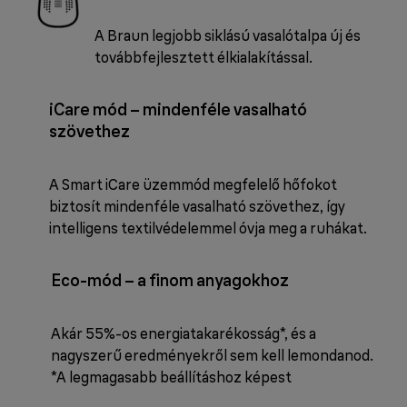
A Braun legjobb siklású vasalótalpa új és
továbbfejlesztett élkialakítással.
iCare mód – mindenféle vasalható
szövethez
A Smart iCare üzemmód megfelelő hőfokot
biztosít mindenféle vasalható szövethez, így
intelligens textilvédelemmel óvja meg a ruhákat.
Eco-mód – a finom anyagokhoz
Akár 55%-os energiatakarékosság*, és a
nagyszerű eredményekről sem kell lemondanod.
*A legmagasabb beállításhoz képest