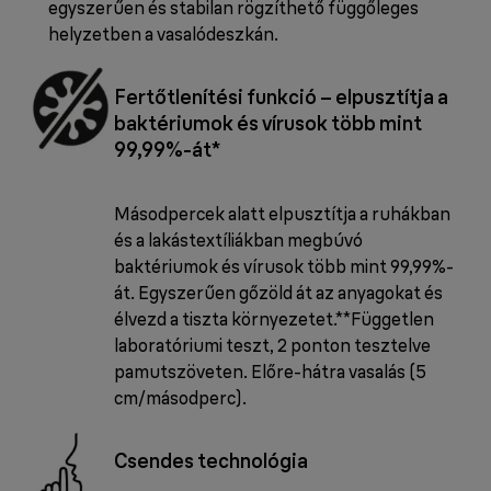
egyszerűen és stabilan rögzíthető függőleges
helyzetben a vasalódeszkán.
Fertőtlenítési funkció – elpusztítja a
baktériumok és vírusok több mint
99,99%-át*
Másodpercek alatt elpusztítja a ruhákban
és a lakástextíliákban megbúvó
baktériumok és vírusok több mint 99,99%-
át. Egyszerűen gőzöld át az anyagokat és
élvezd a tiszta környezetet.**Független
laboratóriumi teszt, 2 ponton tesztelve
pamutszöveten. Előre-hátra vasalás (5
cm/másodperc).
Csendes technológia