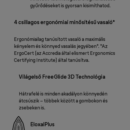
gyűrődéseket is gyorsan kisimíthatod.
4 csillagos ergonómiai minősítésű vasaló*
Ergonómiailag tanúsított vasaló a maximális
kényelem és könnyed vasalás jegyében*. *Az
ErgoCert (az Accredia által elismert Ergonomics
Certifying Institute) által tanúsítva.
Világelső FreeGlide 3D Technológia
Hátrafelé is minden akadályon könnyedén
átcsúszik – többek között a gombokon és
zsebeken is.
EloxalPlus