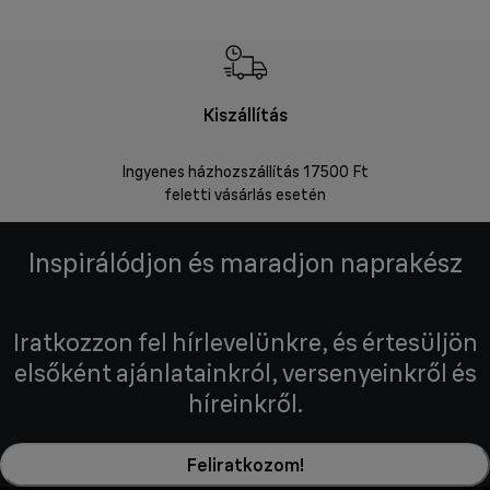
Kiszállítás
V
Ingyenes házhozszállítás 17500 Ft
Visszakü
feletti vásárlás esetén
Inspirálódjon és maradjon naprakész
Iratkozzon fel hírlevelünkre, és értesüljön
elsőként ajánlatainkról, versenyeinkről és
híreinkről.
Feliratkozom!