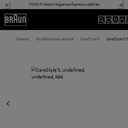
Skip
17500 ft feletti ingyenes Express szállítás
to
Content
Accessibility
Statement
Vasalás
Gőzállomásos vasalók
CareStyle 5
CareStyle 5 