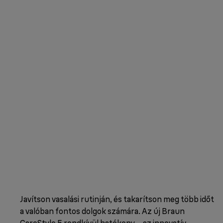
Javítson vasalási rutinján, és takarítson meg több időt
a valóban fontos dolgok számára. Az új Braun
CareStyle 5 rendkívül hatékony – az innovatív