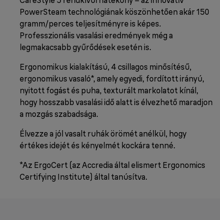
PowerSteam technológiának köszönhetően akár 150
gramm/perces teljesítményre is képes.
Professzionális vasalási eredmények még a
legmakacsabb gyűrődések esetén is.
Ergonomikus kialakítású, 4 csillagos minősítésű,
ergonomikus vasaló*, amely egyedi, fordított irányú,
nyitott fogást és puha, texturált markolatot kínál,
hogy hosszabb vasalási idő alatt is élvezhető maradjon
a mozgás szabadsága.
Élvezze a jól vasalt ruhák örömét anélkül, hogy
értékes idejét és kényelmét kockára tenné.
*Az ErgoCert (az Accredia által elismert Ergonomics
Certifying Institute) által tanúsítva.