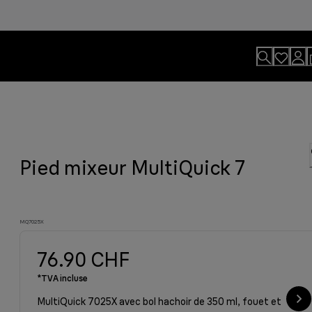
Pied mixeur MultiQuick 7
xeur plongeant Braun grâce à notre
formances Braun, pour une cuisson
oire compatibles.
tat professionnel.
MQ7025X
76.90 CHF
*TVA incluse
MultiQuick 7025X avec bol hachoir de 350 ml, fouet et