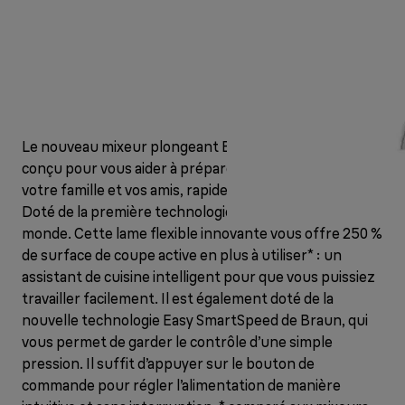
Le nouveau mixeur plongeant Braun MultiQuick 7 est
conçu pour vous aider à préparer des repas sains pour
votre famille et vos amis, rapidement et facilement.
Doté de la première technologie ACTIVEBlade au
monde. Cette lame flexible innovante vous offre 250 %
de surface de coupe active en plus à utiliser* : un
assistant de cuisine intelligent pour que vous puissiez
travailler facilement. Il est également doté de la
nouvelle technologie Easy SmartSpeed de Braun, qui
vous permet de garder le contrôle d’une simple
pression. Il suffit d’appuyer sur le bouton de
commande pour régler l’alimentation de manière