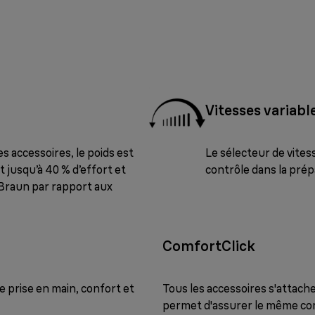
Vitesses variabl
 accessoires, le poids est
Le sélecteur de vites
t jusqu’à 40 % d’effort et
contrôle dans la prép
 Braun par rapport aux
ComfortClick
 prise en main, confort et
Tous les accessoires s'attache
permet d'assurer le même confor