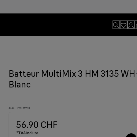
Batteur MultiMix 3 HM 3135 WH
xeur plongeant Braun grâce à notre
formances Braun, pour une cuisson
Blanc
oire compatibles.
tat professionnel.
4644-HM3135WH
56.90 CHF
*TVA incluse