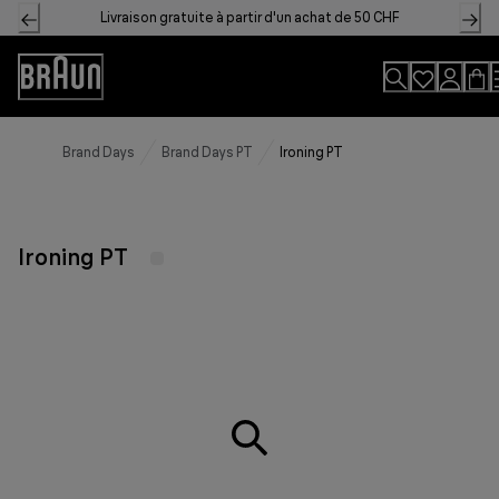
Skip
Livraison gratuite à partir d'un achat de 50 CHF
to
Content
Accessibility
Statement
Brand Days
Brand Days PT
Ironing PT
Ironing PT